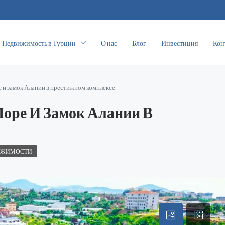
Недвижимость в Турции
О нас
Блог
Инвестиция
Кон
е и замок Алании в престижном комплексе
Море И Замок Алании В
ИЖИМОСТИ