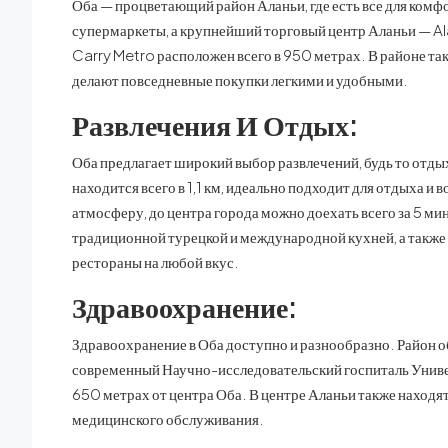
Оба — процветающий район Аланьи, где есть все для ком
супермаркеты, а крупнейший торговый центр Аланьи — Ala
Carry Metro расположен всего в 950 метрах. В районе та
делают повседневные покупки легкими и удобными.
Развлечения И Отдых:
Оба предлагает широкий выбор развлечений, будь то отд
находится всего в 1,1 км, идеально подходит для отдыха 
атмосферу, до центра города можно доехать всего за 5 ми
традиционной турецкой и международной кухней, а также 
рестораны на любой вкус.
Здравоохранение:
Здравоохранение в Оба доступно и разнообразно. Район
современный Научно-исследовательский госпиталь Универ
650 метрах от центра Оба. В центре Аланьи также наход
медицинского обслуживания.