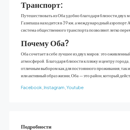
Транспорт:
Путешествовать из Оба удобно благодаря близости двух
Газипаша находится в 39 км, а международный аэропорт А
система общественного транспорта позволяют легко переме
Почему Оба?
Оба сочетает в себе лучшее из двух миров: это оживленн
атмосферой. Благодаря близости к пляжу и центру города,
отличным выбором как для постоянного проживания, так и
или активный образ жизни, Оба — это район, который дейс
Facebook
,
Instagram
,
Youtube
Подробности