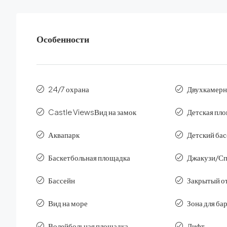
Особенности
24/7 охрана
Двухкамерн
Castle ViewsВид на замок
Детская пл
Аквапарк
Детский ба
Баскетбольная площадка
Джакузи/С
Бассейн
Закрытый о
Вид на море
Зона для ба
Волейбольная площадка
Лифт