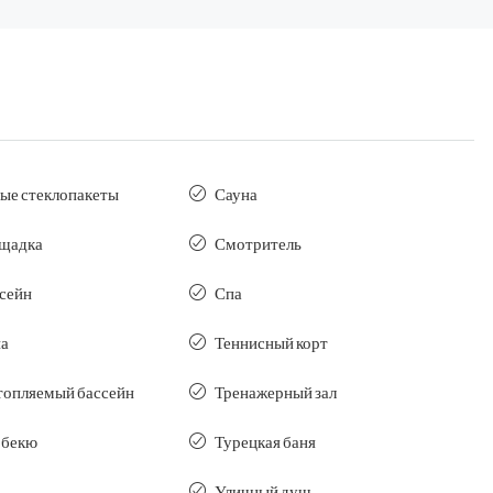
ые стеклопакеты
Сауна
ощадка
Смотритель
ссейн
Спа
па
Теннисный корт
топляемый бассейн
Тренажерный зал
рбекю
Турецкая баня
Уличный душ