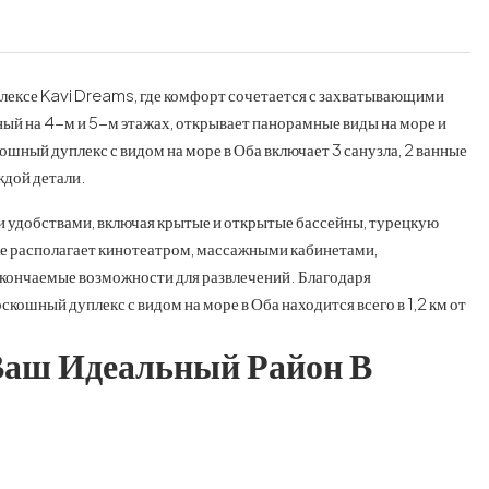
лексе Kavi Dreams, где комфорт сочетается с захватывающими
ый на 4-м и 5-м этажах, открывает панорамные виды на море и
шный дуплекс с видом на море в Оба включает 3 санузла, 2 ванные
ждой детали.
 удобствами, включая крытые и открытые бассейны, турецкую
же располагает кинотеатром, массажными кабинетами,
кончаемые возможности для развлечений. Благодаря
кошный дуплекс с видом на море в Оба находится всего в 1,2 км от
Ваш Идеальный Район В