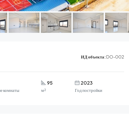
ИД объекта:
DO-002
95
2023
е комнаты
м²
Год постройки