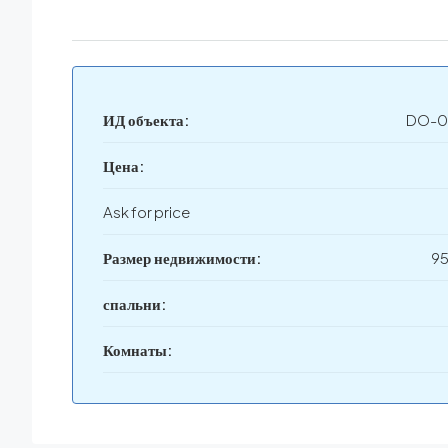
ИД объекта:
DO-0
Цена:
Ask for price
Размер недвижимости:
95
спальни:
Комнаты: