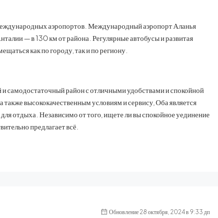
 международных аэропортов. Международный аэропорт Аланья
нталии — в 130 км от района. Регулярные автобусы и развитая
щаться как по городу, так и по региону.
ый и самодостаточный район с отличными удобствами и спокойной
 а также высококачественным условиям и сервису, Оба является
 для отдыха. Независимо от того, ищете ли вы спокойное уединение
твительно предлагает всё.
Обновление 28 октября, 2024 в 9:33 дп