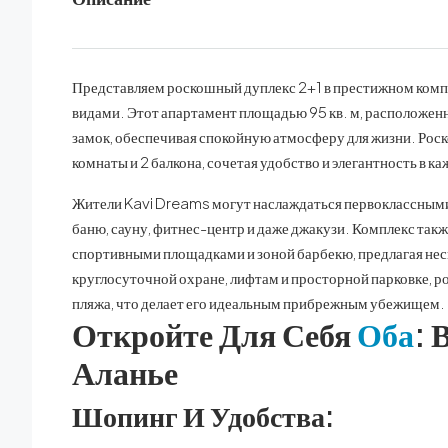
Представляем роскошный дуплекс 2+1 в престижном комп
видами. Этот апартамент площадью 95 кв. м, расположенн
замок, обеспечивая спокойную атмосферу для жизни. Роско
комнаты и 2 балкона, сочетая удобство и элегантность в ка
Жители Kavi Dreams могут наслаждаться первоклассными
баню, сауну, фитнес-центр и даже джакузи. Комплекс так
спортивными площадками и зоной барбекю, предлагая нес
круглосуточной охране, лифтам и просторной парковке, рос
пляжа, что делает его идеальным прибрежным убежищем.
Откройте Для Себя
Оба
: 
Аланье
Шопинг И Удобства: