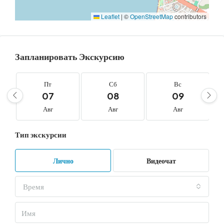
Leaflet
|
©
OpenStreetMap
contributors
Запланировать Экскурсию
Пт
Сб
Вс
07
08
09
Авг
Авг
Авг
Тип экскурсии
Лично
Видеочат
Время