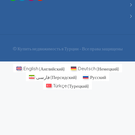
© Купить недвижимость в Турции - Все права защищены
English
(
Английский
)
Deutsch
(
Немецкий
)
فارسی
(
Персидский
)
Русский
Türkçe
(
Турецкий
)