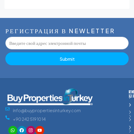
РЕГИСТРАЦИЯ В NEWLETTER
Submit
С
Г
И
П
info@buypropertiesinturkey.com
+90 242 519 10 14