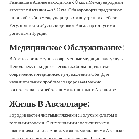
Газипаша в Аланье находится в 60 км, а Международный
аэропорт Анталии — в 90 км. Оба аэропорта предлагают
широкий выбор международных и внутренних рейсов.
Регулярные автобусы соединяют Авсаллар с другими
регионами Турции.
Медицинское Обслуживание:
В Авсалларе доступны современные медицинские услуги.
Неподалеку находятся несколько больниц, включая
современное медицинское учреждение в Оба. Для
незначительных проблем со здоровьем можно
воспользоваться небольшими клиниками в Авсалларе.
Жизнь В Авсалларе:
Город известен чистыми пляжами с Голубым флагом и
зелеными зонами. С лимонными и апельсиновыми
плантациями, а также новыми жилыми зданиями Авсаллар
предлагает спокойную среду для жизни. Здесь есть