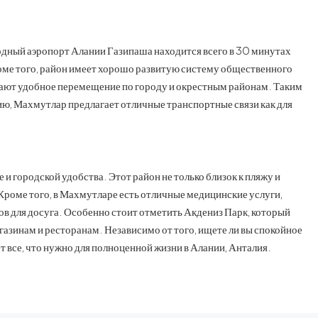
дный аэропорт Алании Газипаша находится всего в 30 минутах
Кроме того, район имеет хорошо развитую систему общественного
ают удобное перемещение по городу и окрестным районам. Таким
ю, Махмутлар предлагает отличные транспортные связи как для
и городской удобства. Этот район не только близок к пляжу и
 Кроме того, в Махмутларе есть отличные медицинские услуги,
в для досуга. Особенно стоит отметить Акдениз Парк, который
азинам и ресторанам. Независимо от того, ищете ли вы спокойное
 все, что нужно для полноценной жизни в Алании, Анталия.