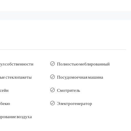
ул собственности
Полностью меблированный
ые стеклопакеты
Посудомоечная машина
ссейн
Смотритель
рбекю
Электрогенератор
рование воздуха