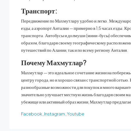
Транспорт:
Передвижение по Махмутлару удобно и легко. Междунаро
езды, а аэропорт Анталии — примерно в 1,5 часах езды. 
транспорта. Автобусы и долмуши (мини-бусы) обеспечив
образом, благодаря своему географическому расположени
путешествий по Алании, так и по всему региону Анталия.
Почему Махмутлар?
Махмутлар — это идеальное сочетание жизни на побережье 
центру города, но и хорошо связан с транспортной сетью.
разнообразные возможности для покупок и много варианто
значительно улучшает местную жизнь благодаря своим маг
убежище или активный образ жизни, Махмутлар предлагает
Facebook
,
Instagram
,
Youtube