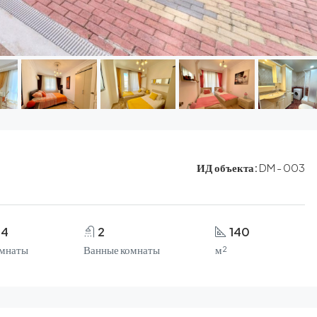
ИД объекта:
DM - 003
4
2
140
мнаты
Ванные комнаты
м²