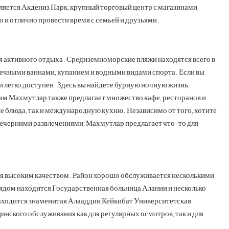
яется Акдениз Парк, крупный торговый центр с магазинами,
но и отлично провести время с семьей и друзьями.
я активного отдыха. Средиземноморские пляжи находятся всего в
нечными ваннами, купанием и водными видами спорта. Если вы
 легко доступен. Здесь вы найдете бурную ночную жизнь,
ам Махмутлар также предлагает множество кафе, ресторанов и
е блюда, так и международную кухню. Независимо от того, хотите
 вечерними развлечениями, Махмутлар предлагает что-то для
я высоким качеством. Район хорошо обслуживается несколькими
дом находится Государственная больница Алании и несколько
находится знаменитая Алааддин Кейкибат Университетская
инского обслуживания как для регулярных осмотров, так и для