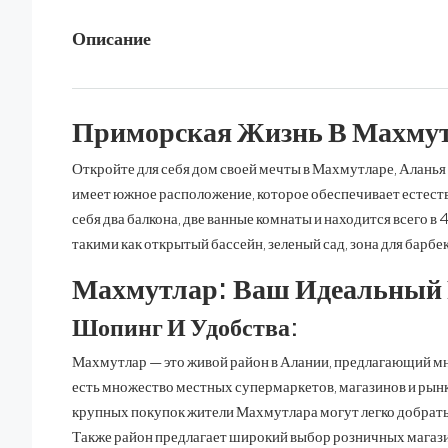
Описание
Приморская Жизнь В Махму
Откройте для себя дом своей мечты в Махмутларе, Аланья
имеет южное расположение, которое обеспечивает естест
себя два балкона, две ванные комнаты и находится всего 
такими как открытый бассейн, зеленый сад, зона для барбе
Махмутлар: Ваш Идеальный 
Шопинг И Удобства:
Махмутлар — это живой район в Алании, предлагающий мн
есть множество местных супермаркетов, магазинов и рынк
крупных покупок жители Махмутлара могут легко добрать
Также район предлагает широкий выбор розничных магазин