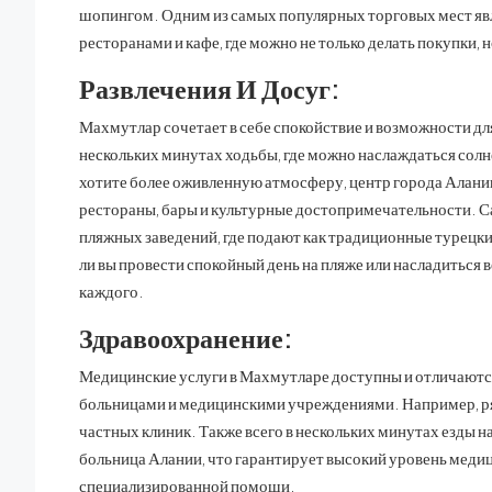
шопингом. Одним из самых популярных торговых мест явл
ресторанами и кафе, где можно не только делать покупки, 
Развлечения И Досуг:
Махмутлар сочетает в себе спокойствие и возможности дл
нескольких минутах ходьбы, где можно наслаждаться сол
хотите более оживленную атмосферу, центр города Алании
рестораны, бары и культурные достопримечательности. С
пляжных заведений, где подают как традиционные турецки
ли вы провести спокойный день на пляже или насладиться
каждого.
Здравоохранение:
Медицинские услуги в Махмутларе доступны и отличаютс
больницами и медицинскими учреждениями. Например, ря
частных клиник. Также всего в нескольких минутах езды 
больница Алании, что гарантирует высокий уровень медиц
специализированной помощи.