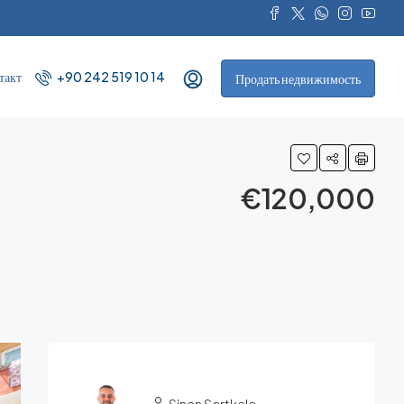
такт
+90 242 519 10 14
Продать недвижимость
€120,000
Sinan Sertkale