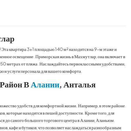
тлар
! Эта квартира 3+1 площадью 140 м² находится на 9-м этаже и
венное освещение. Приморская жизнь в Махмутлар, она включает в
в 450 метрах от пляжа. Наслаждайтесь первоклассными удобствами,
кю и услуги персонала для вашего комфорта.
Район В
Алании
, Анталья
ожество удобств для комфортной жизни. Например, в этом районе
ов, которые находятся в пешей доступности. Кроме того, для
ся до самого большого торгового центра в Алании, Аланьюм.
ов, кафе и бутиков, что позволяет наслаждаться разнообразным