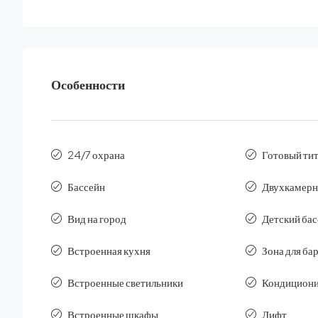
Особенности
24/7 охрана
Готовый тит
Бассейн
Двухкамерн
Вид на город
Детский ба
Встроенная кухня
Зона для ба
Встроенные светильники
Кондициони
Встроенные шкафы
Лифт