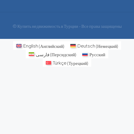
© Купить недвижимость в Турции - Все права защищены
English
(
Английский
)
Deutsch
(
Немецкий
)
فارسی
(
Персидский
)
Русский
Türkçe
(
Турецкий
)