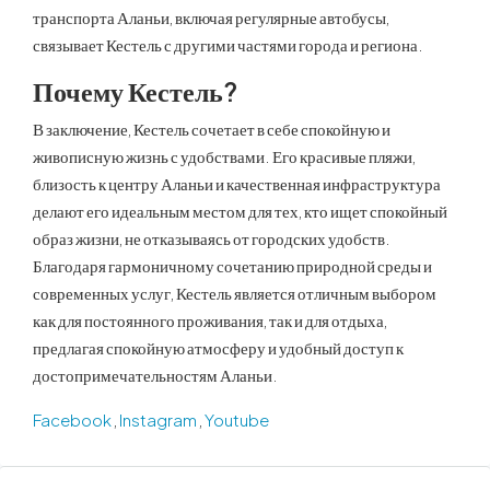
транспорта Аланьи, включая регулярные автобусы,
связывает Кестель с другими частями города и региона.
Почему Кестель?
В заключение, Кестель сочетает в себе спокойную и
живописную жизнь с удобствами. Его красивые пляжи,
близость к центру Аланьи и качественная инфраструктура
делают его идеальным местом для тех, кто ищет спокойный
образ жизни, не отказываясь от городских удобств.
Благодаря гармоничному сочетанию природной среды и
современных услуг, Кестель является отличным выбором
как для постоянного проживания, так и для отдыха,
предлагая спокойную атмосферу и удобный доступ к
достопримечательностям Аланьи.
Facebook
,
Instagram
,
Youtube