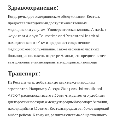
Здравоохранение:
Когда речь идет о медицинском обслуживании, Кестель
предоставляет удобный доступ к качественным
медицинским услугам. Университетская клиника Alaaddin
Keykubat Alanya Education and Research Hospital
находится всего в 4 км и предлагает современное
медицинское обслуживание. Также несколько частных
больниц расположены в центре Аланьи, что предоставляет
вам дополнительные варианты медицинской помощи.
Транспорт:
Из Кестеля легко добраться до двух международных
аэропортов. Например, Alanya Gazipasa International
Airport расположен всего в 33 км, что делает его удобным
для коротких поездок, а международный аэропорт Анталии,
находящийся в 135 км от Кестеля, предлагает более широкий
выбор рейсов. К тому же, развитая система общественного