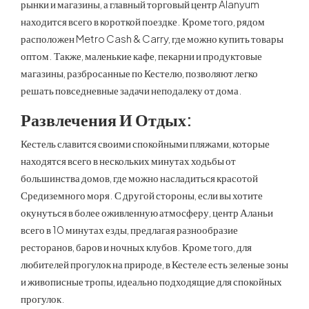
рынки и магазины, а главный торговый центр Alanyum
находится всего в короткой поездке. Кроме того, рядом
расположен Metro Cash & Carry, где можно купить товары
оптом. Также, маленькие кафе, пекарни и продуктовые
магазины, разбросанные по Кестелю, позволяют легко
решать повседневные задачи неподалеку от дома.
Развлечения И Отдых:
Кестель славится своими спокойными пляжами, которые
находятся всего в нескольких минутах ходьбы от
большинства домов, где можно насладиться красотой
Средиземного моря. С другой стороны, если вы хотите
окунуться в более оживленную атмосферу, центр Аланьи
всего в 10 минутах езды, предлагая разнообразие
ресторанов, баров и ночных клубов. Кроме того, для
любителей прогулок на природе, в Кестеле есть зеленые зоны
и живописные тропы, идеально подходящие для спокойных
прогулок.