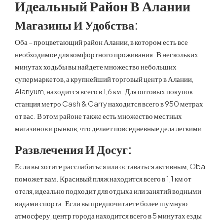
Идеальный Район В Алании
Магазины И Удобства
:
Оба – процветающий район Алании, в котором есть все
необходимое для комфортного проживания. В нескольких
минутах ходьбы вы найдете множество небольших
супермаркетов, а крупнейший торговый центр в Алании,
Alanyum, находится всего в 1,6 км. Для оптовых покупок
станция метро Cash & Carry находится всего в 950 метрах
от вас. В этом районе также есть множество местных
магазинов и рынков, что делает повседневные дела легкими.
Развлечения И Досуг
:
Если вы хотите расслабиться или оставаться активным, Oba
поможет вам. Красивый пляж находится всего в 1,1 км от
отеля, идеально подходит для отдыха или занятий водными
видами спорта. Если вы предпочитаете более шумную
атмосферу, центр города находится всего в 5 минутах езды.