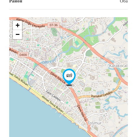
Район
Оба
+
−