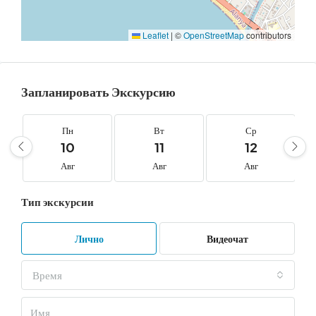
Leaflet
|
©
OpenStreetMap
contributors
Запланировать Экскурсию
Пн
Вт
Ср
10
11
12
Авг
Авг
Авг
Тип экскурсии
Лично
Видеочат
Время