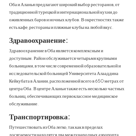
Оба и Аланья предлагают широкий выбор ресторанов, от
традиционной турецкой и интернациональной кухни до
оживленных баров и ночных клубов. В окрестностях также
есть кафе, рестораны и пляжные клубы на любой вкус.
Здравоохранение
:
Здравоохранение в Оба является комплексным и
доступным. Район обслуживается четырьмя крупными
больницами, в том числе современной образовательной и
исследовательской больницей Университета Алааддина
Кейкубата в Алании, расположенной всего в 650 метрах от
центра Оба. В центре Аланьи также есть несколько частных
больниц, обеспечивающих первоклассное медицинское
обслуживание.
Транспортировка
:
Путешествовать из Оба легко, так как в пределах
досягаемости находятся два международных аэропорта.