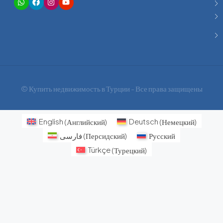
© Купить недвижимость в Турции - Все права защищены
English
(
Английский
)
Deutsch
(
Немецкий
)
فارسی
(
Персидский
)
Русский
Türkçe
(
Турецкий
)