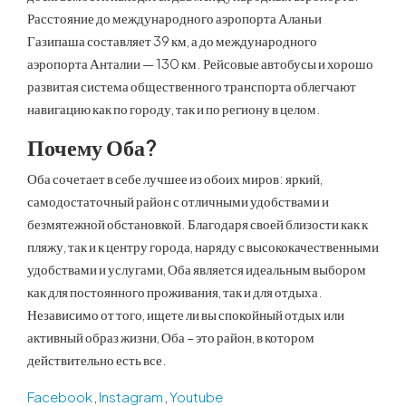
Расстояние до международного аэропорта Аланьи
Газипаша составляет 39 км, а до международного
аэропорта Анталии — 130 км. Рейсовые автобусы и хорошо
развитая система общественного транспорта облегчают
навигацию как по городу, так и по региону в целом.
Почему Оба
?
Оба сочетает в себе лучшее из обоих миров: яркий,
самодостаточный район с отличными удобствами и
безмятежной обстановкой. Благодаря своей близости как к
пляжу, так и к центру города, наряду с высококачественными
удобствами и услугами, Оба является идеальным выбором
как для постоянного проживания, так и для отдыха.
Независимо от того, ищете ли вы спокойный отдых или
активный образ жизни, Оба – это район, в котором
действительно есть все.
Facebook
,
Instagram
,
Youtube