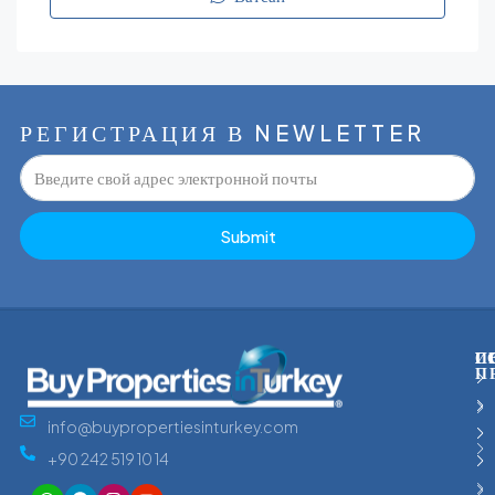
РЕГИСТРАЦИЯ В NEWLETTER
Submit
С
Г
И
П
info@buypropertiesinturkey.com
+90 242 519 10 14