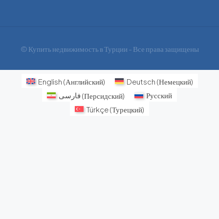
© Купить недвижимость в Турции - Все права защищены
English
(
Английский
)
Deutsch
(
Немецкий
)
فارسی
(
Персидский
)
Русский
Türkçe
(
Турецкий
)