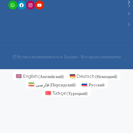
© Купить недвижимость в Турции - Все права защищены
English
(
Английский
)
Deutsch
(
Немецкий
)
فارسی
(
Персидский
)
Русский
Türkçe
(
Турецкий
)