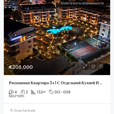
НАШИ ОБЪЕКТЫ НЕДВИЖИМОСТИ
€205,000
Роскошная Квартира 3+1 С Отдельной Кухней И Полными Удобствами В Оба, Резиденция Кави Дримс
4
2
132
DO - 008
м²
КВАРТИРА
Sinan Sertkale