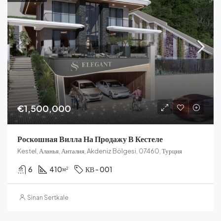
€1,500,000
Роскошная Вилла На Продажу В Кестеле
Kestel, Аланья, Анталия, Akdeniz Bölgesi, 07460, Турция
6
410
КВ - 001
м²
Sinan Sertkale