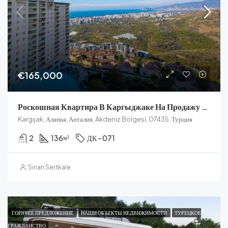
€165,000
Роскошная Квартира В Каргыджаке На Продажу С Видом На Море
Kargıjak, Аланья, Анталия, Akdeniz Bölgesi, 07435, Турция
2
136
ДК - 071
м²
Sinan Sertkale
ГОРЯЧЕЕ ПРЕДЛОЖЕНИЕ
НАШИ ОБЪЕКТЫ НЕДВИЖИМОСТИ
ТУРЕЦКОЕ
ГРАЖДАНСТВО