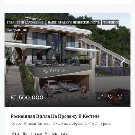
ГОРЯЧЕЕ ПРЕДЛОЖЕНИЕ
НАШИ ОБЪЕКТЫ НЕДВИЖИМОСТИ
ТУРЕЦКОЕ
ГРАЖДАНСТВО
€1,500,000
Роскошная Вилла На Продажу В Кестеле
Kestel, Аланья, Анталия, Akdeniz Bölgesi, 07460, Турция
6
410
КВ - 001
м²