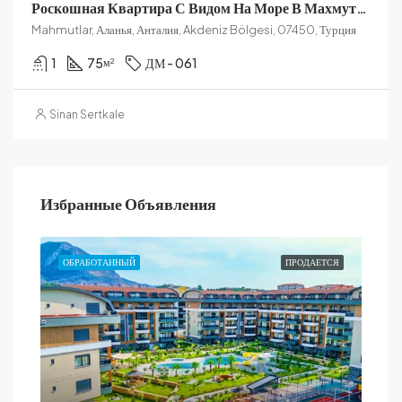
Роскошная Квартира С Видом На Море В Махмутларе
Mahmutlar, Аланья, Анталия, Akdeniz Bölgesi, 07450, Турция
1
75
ДМ - 061
м²
Sinan Sertkale
Избранные Объявления
ТСЯ
ОБРАБОТАННЫЙ
ПРОДАЕТСЯ
ОБ