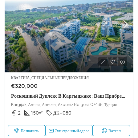
КВАРТИРА, СПЕЦИАЛЬНЫЕ ПРЕДЛОЖЕНИЯ
€320,000
Роскошный Дуплекс В Каргыджаке: Ваш Прибрежный Рай
Kargıjak, Аланья, Анталия, Akdeniz Bölgesi, 07435, Турция
2
150
ДК - 080
м²
Позвонить
Электронный адрес
Ватсап