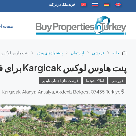
خرید ملک در ترکیه
صفحه ا
خانه
فروشی
آپارتمان
پیشنهادهای ویژه
پنت هاوس لوکس Kargicak برای فروش: زندگی ساحلی مدرن
پنت هاوس لوکس Kargicak برای فروش: زندگی ساحلی مدرن
فروشی
املاک خود ما
فرصت های اجتناب ناپذیر
Kargıcak, Alanya, Antalya, Akdeniz Bölgesi, 07435, Türkiye