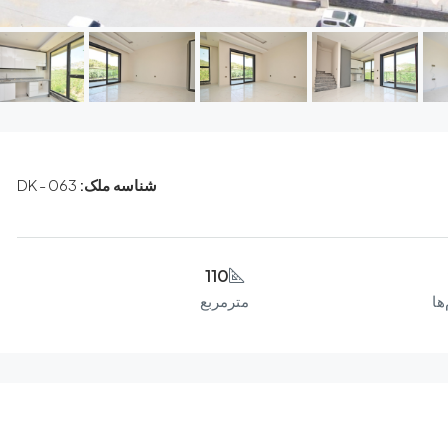
شناسه ملک:
DK - 063
110
ها
مترمربع