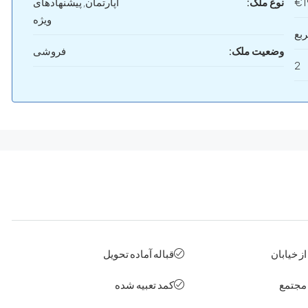
€1
نوع ملک:
آپارتمان, پیشنهادهای
ویژه
وضعیت ملک:
فروشی
2
ز خیابان
قباله آماده تحویل
 مجتمع
کمد تعبیه شده