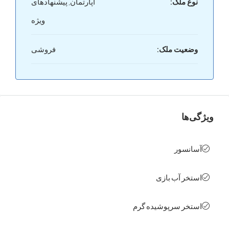
ع ملک:
آپارتمان, پیشنهادهای
ویژه
عیت ملک:
فروشی
ها
نسور
خر آب بازی
خر سرپوشیده گرم