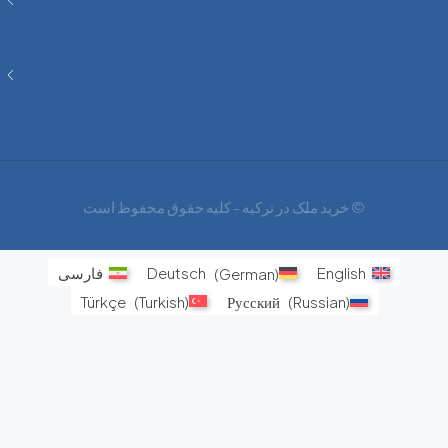
گذاری
فرصت
های
اجتناب
ناپذیر
© خرید ملک در ترکیه - کلیه حقوق محفوظ است
English
)
German
(
Deutsch
فارسی
Türkçe
(
Turkish
)
Русский
(
Russian
)