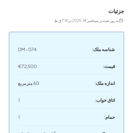
ت
 در سپتامبر 18, 2025 در 7:14 ق.ظ
اسه ملک:
DM - 074
مت:
€72,500
دازه ملک:
60 مترمربع
اق خواب:
1
ام:
1