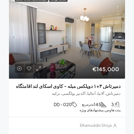
€145,0
بله – کاوی اسکای لند اقامتگاه
اش، آلانیا، آنتالیا، آکدنیز بولگسی، ترکیه
DD - 020
145
مترمربع
هاوس, پیشنهادهای ویژه
Elhamuddin Shoja