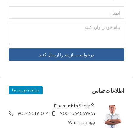
درخواست بازدید را ارسال کنید
ات تماس
مشاهده فهرست‌ها
Elhamuddin Shoja
+902425191014
+905456486996
Whatsapp