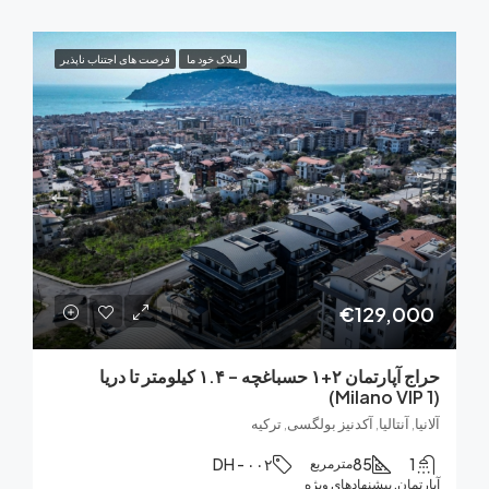
املاک خود ما
فرصت های اجتناب ناپذیر
€129,0
حراج آپارتمان ۲+۱ حسباغچه – ۱.۴ کیلومتر تا دریا
, آنتالیا, آکدنیز بولگسی, ترکیه
DH - ۰۰۲
85
مترمربع
ان, پیشنهادهای ویژه