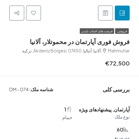
فرصت های اجتناب ناپذیر
فوری آپارتمان در محموتلار، آلانیا
Akdeniz Bölgesi, , ترکیه
€72
 کلی
شناسه ملک:
DM - 074
ن, پیشنهادهای ویژه
1
ک
حمام
ع