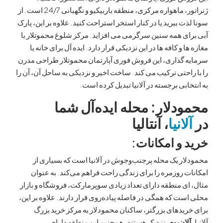
ژنراتور، ماهواره مرکزی، منطقه باربیکیو و نگهبانی 24/7 است. از
ت ببرید یا در کنار استخر استراحت کنید. علاوه بر این، پارک
ی همه سنین سرگرمی می افزاید. مرکز شلوغ محموتلار با
 و کافه ها در این نزدیکی قرار دارد. ایده آل برای خانه یا
 گذاری، این فروش فوری آپارتمان محموتلار طراحی مدرن
احتی ترکیب می کند. ساخت اخیر و نزدیکی به ساحل آن، آن را
ابی برجسته در آلانیا تبدیل کرده است.
دلار: محله ایده‌آل شما
انیا
، آنتالیا
 و امکانات:
ر یک محله پرجنب‌وجوش در آلانیا است که بسیاری از
 روزمره را برای زندگی راحت فراهم می‌کند. به عنوان
ی منطقه دارای تعداد زیادی سوپرمارکت، فروشگاه و بازار
ت که همگی در فاصله پیاده‌روی قرار دارند. علاوه بر این،
یدهای بزرگتر، ساکنان محمودلار به مرکز خرید بزرگ
ان‌یوم
، نزدیک هستند. همچنین این منطقه دارای