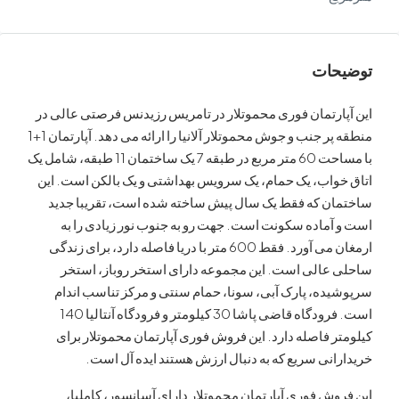
ات
رتمان فوری محموتلار در تامریس رزیدنس فرصتی عالی در
منطقه پر جنب و جوش محموتلار آلانیا را ارائه می دهد. آپارتمان 1+1
با مساحت 60 متر مربع در طبقه 7 یک ساختمان 11 طبقه، شامل یک
واب، یک حمام، یک سرویس بهداشتی و یک بالکن است. این
ن که فقط یک سال پیش ساخته شده است، تقریبا جدید
ماده سکونت است. جهت رو به جنوب نور زیادی را به
ارمغان می آورد. فقط 600 متر با دریا فاصله دارد، برای زندگی
عالی است. این مجموعه دارای استخر روباز، استخر
ه، پارک آبی، سونا، حمام سنتی و مرکز تناسب اندام
است. فرودگاه قاضی پاشا 30 کیلومتر و فرودگاه آنتالیا 140
 فاصله دارد. این فروش فوری آپارتمان محموتلار برای
نی سریع که به دنبال ارزش هستند ایده آل است.
ش فوری آپارتمان محموتلار دارای آسانسور، کاملیا،