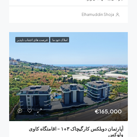
Elhamuddin Shoja
املاک خود ما
فرصت های اجتناب ناپذیر
€165,0
آپارتمان دوبلکس کارگیچاک ۳+۱ – اقامتگاه کاوی
کس