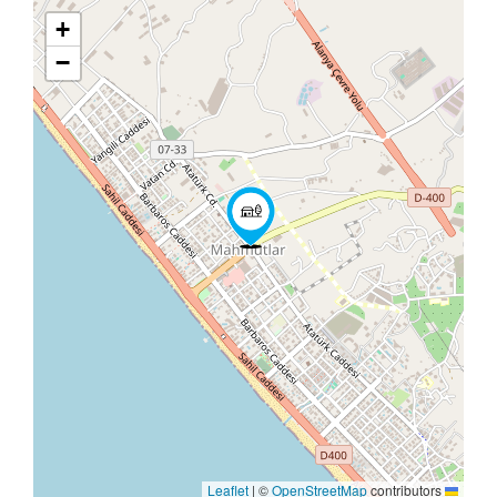
+
−
|
©
OpenStreetMap
contribu