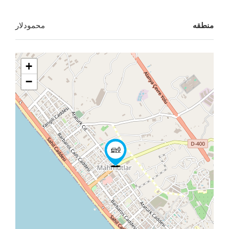
محمودلار
+
−