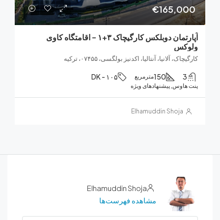
€165,0
آپارتمان دوبلکس کارگیچاک ۳+۱ – اقامتگاه کاوی
کس
ک، آلانیا، آنتالیا، اکدنیز بولگسی، ۰۷۴۵۵، ترکیه
DK - ۱۰۵
150
مترمربع
هاوس, پیشنهادهای ویژه
Elhamuddin Shoja
Elhamuddin Shoja
مشاهده فهرست‌ها