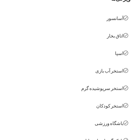
نسور
ق بخار
ا
خر آب بازی
خر سرپوشیده گرم
خر کودکان
گاه ورزشی