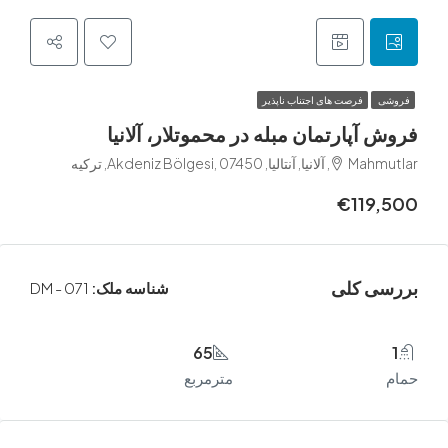
فرصت های اجتناب ناپذیر
آپارتمان مبله در محموتلار، آلانیا
Akdeniz Bölgesi, , ترکیه
€119
 کلی
شناسه ملک:
DM - 071
65
مترمربع