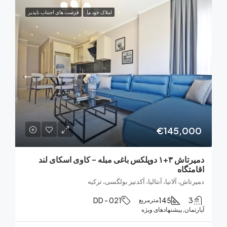
املاک خود ما
فرصت های اجتناب ناپذیر
€145,0
دمیرتاش ۳+۱ دوپلکس باغی مبله – کاوی اسکای لند
تگاه
اش، آلانیا، آنتالیا، آکدنیز بولگسی، ترکیه
DD - 021
145
مترمربع
ان, پیشنهادهای ویژه