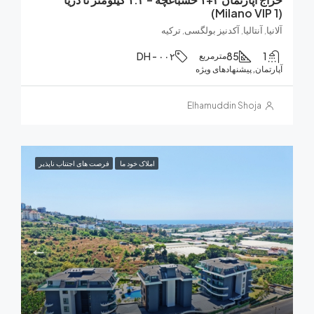
, آنتالیا, آکدنیز بولگسی, ترکیه
DH - ۰۰۲
85
مترمربع
ان, پیشنهادهای ویژه
Elhamuddin Shoja
املاک خود ما
فرصت های اجتناب ناپذیر