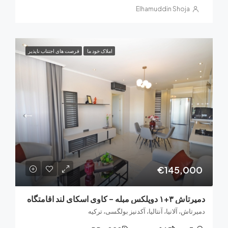
Elhamuddin Shoja
املاک خود ما
فرصت های اجتناب ناپذیر
€145,0
بله – کاوی اسکای لند اقامتگاه
اش، آلانیا، آنتالیا، آکدنیز بولگسی، ترکیه