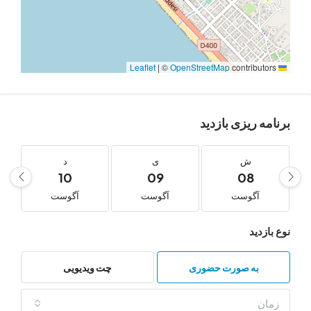
|
©
OpenStreetMap
contribu
‌ ریزی بازدید
ش
ی
د
س
11
10
09
08
آگوست
آگوست
آگوست
آگوست
دید
به صورت حضوری
چت ویدیویی