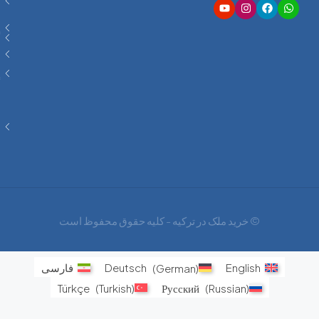
ویژه
افسالار
ما
سرمایه‌
تابعیت
گذاری
ترکیه
ویلا
سرمایه‌
گذاری
فرصت
های
اجتناب
ناپذیر
© خرید ملک در ترکیه - کلیه حقوق محفوظ است
English
)
German
(
Deutsch
فارسی
Türkçe
(
Turkish
)
Русский
(
Russian
)