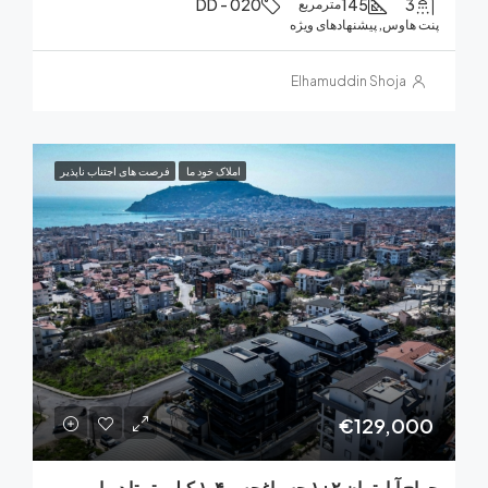
DD - 020
145
مترمربع
هاوس, پیشنهادهای ویژه
Elhamuddin Shoja
املاک خود ما
فرصت های اجتناب ناپذیر
€129,0
حراج آپارتمان ۲+۱ حسباغچه – ۱.۴ کیلومتر تا دریا