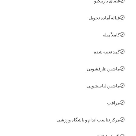
ی باربیکیو
له آماده تحویل
اً مبله
 تعبیه شده
ین ظرفشویی
ین لباسشویی
قب
ز تناسب اندام و باشگاه ورزشی