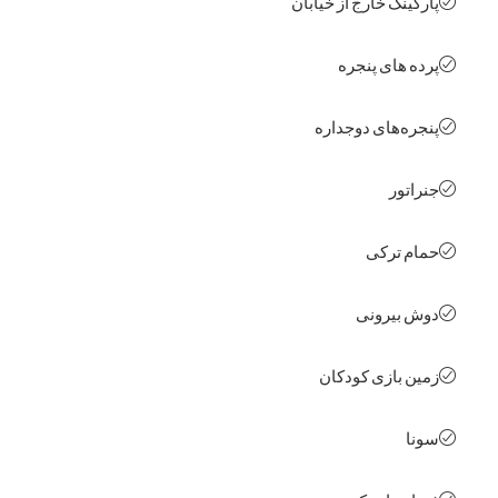
کینگ خارج از خیابان
ه های پنجره
ره‌های دوجداره
اتور
م ترکی
 بیرونی
ن بازی کودکان
ا