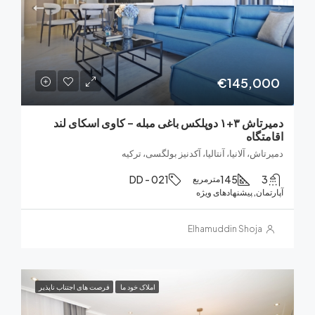
€145,0
دمیرتاش ۳+۱ دوپلکس باغی مبله – کاوی اسکای لند
تگاه
اش، آلانیا، آنتالیا، آکدنیز بولگسی، ترکیه
DD - 021
145
مترمربع
ان, پیشنهادهای ویژه
Elhamuddin Shoja
املاک خود ما
فرصت های اجتناب ناپذیر