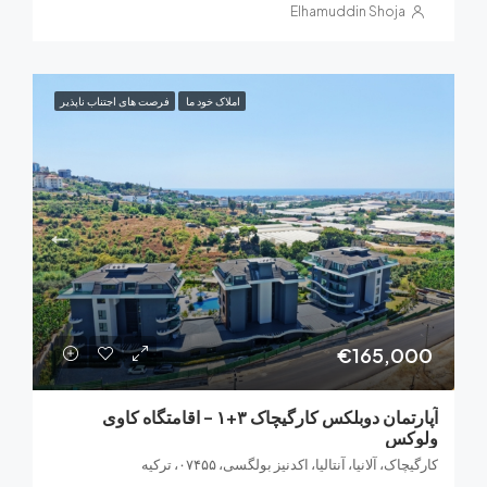
Elhamuddin Shoja
املاک خود ما
فرصت های اجتناب ناپذیر
€165,0
آپارتمان دوبلکس کارگیچاک ۳+۱ – اقامتگاه کاوی
کس
ک، آلانیا، آنتالیا، اکدنیز بولگسی، ۰۷۴۵۵، ترکیه