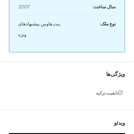
ل ساخت:
2007
ع ملک:
پنت‌ هاوس, پیشنهادهای
ویژه
ها
عیت ترکیه