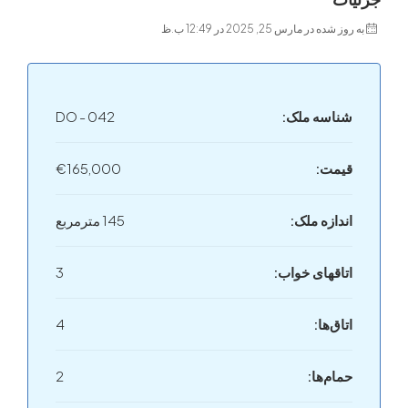
 در مارس 25, 2025 در 12:49 ب.ظ
اسه ملک:
DO - 042
مت:
€165,000
دازه ملک:
145 مترمربع
اقهای خواب‌:
3
اق‌ها:
4
ام‌ها:
2