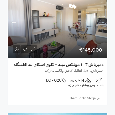
€145,0
بله – کاوی اسکای لند اقامتگاه
اش، آلانیا، آنتالیا، آکدنیز بولگسی، ترکیه
DD - 020
145
مترمربع
هاوس, پیشنهادهای ویژه
Elhamuddin Shoja