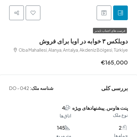
ی اجتناب ناپذیر
اوبا برای فروش
Oba Mahallesi, Alanya, Antalya, Akdeniz Bölgesi, 
€165
 کلی
شناسه ملک:
DO - 042
اوس, پیشنهادهای ویژه
4
ک
اتاق‌ها
145
مترمربع