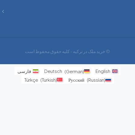
فرصت
های
اجتناب
ناپذیر
© خرید ملک در ترکیه - کلیه حقوق محفوظ است
English
)
German
(
Deutsch
فارسی
Türkçe
(
Turkish
)
Русский
(
Russian
)