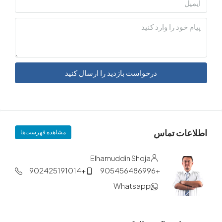
درخواست بازدید را ارسال کنید
ات تماس
مشاهده فهرست‌ها
Elhamuddin Shoja
+902425191014
+905456486996
Whatsapp