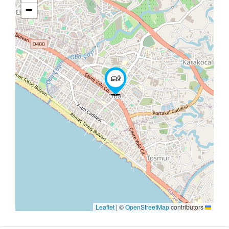
−
|
©
OpenStreetMap
contribu