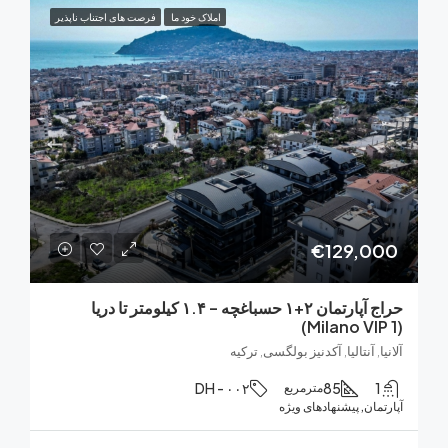
املاک خود ما
فرصت های اجتناب ناپذیر
€129,0
حراج آپارتمان ۲+۱ حسباغچه – ۱.۴ کیلومتر تا دریا
, آنتالیا, آکدنیز بولگسی, ترکیه
DH - ۰۰۲
85
مترمربع
ان, پیشنهادهای ویژه