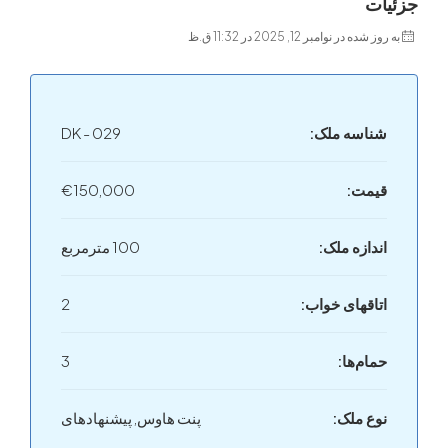
ت
 در نوامبر 12, 2025 در 11:32 ق.ظ
اسه ملک:
DK - 029
مت:
€150,000
دازه ملک:
100 مترمربع
اقهای خواب‌:
2
ام‌ها:
3
ع ملک:
پنت‌ هاوس, پیشنهادهای