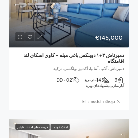
€145,0
دمیرتاش ۳+۱ دوپلکس باغی مبله – کاوی اسکای لند
تگاه
اش، آلانیا، آنتالیا، آکدنیز بولگسی، ترکیه
DD - 021
145
مترمربع
ان, پیشنهادهای ویژه
Elhamuddin Shoja
املاک خود ما
فرصت های اجتناب ناپذیر