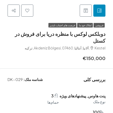
املاک خود ما
فرصت های اجتناب ناپذیر
س لوکس با منظره دریا برای فروش در
کیه
€150
 کلی
شناسه ملک:
DK - 029
اوس, پیشنهادهای ویژه
3
ک
حمام‌ها
1