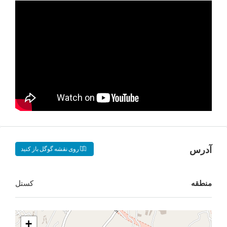
روی نقشه گوگل باز کنید
کستل
+