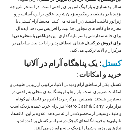
دنسازی و پارکینگ امن برای راحتی است. در استخر شیرجه
ا در منطقه باربیکیو میزبان شوید. علاوه بر این، آسانسور و
 قابلیت اطمینان را اضافه می کنند. محیط آرام کستل، با
ا و کافه های مجاور، جذابیت را افزایش می دهد. ایده آل
نه سفارشی یا سرمایه گذاری، این
دوبلکس با منظره دریا
روش در کستل
فضای انعطاف پذیر را با جذابیت ساحلی در
ام آلانیا ترکیب می کند.
ل
: یک پناهگاه آرام در آلانیا
 و امکانات:
کی از مناطق آرام و دیدنی آلانیا، ترکیبی از زیبایی طبیعی و
 ضروری است. بازارها و فروشگاه‌های محلی به راحتی در
ستند. همچنین، مرکز خرید آلانیوم در فاصله‌ای کوتاه
قرار دارد. Metro Cash & Carry نیز برای خرید عمده نزدیک است
سیعی از محصولات را ارائه می‌دهد. علاوه بر این، کافه‌ها،
‌ها و فروشگاه‌های کوچک در سراسر کستل پراکنده‌اند و
 روزمره شما را نزدیک خانه برآورده می‌کنند.