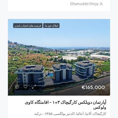
Elhamuddin Shoja
املاک خود ما
فرصت های اجتناب ناپذیر
€165,0
آپارتمان دوبلکس کارگیچاک ۳+۱ – اقامتگاه کاوی
کس
ک، آلانیا، آنتالیا، اکدنیز بولگسی، ۰۷۴۵۵، ترکیه