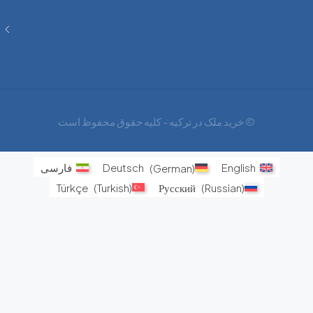
فرصت
های
اجتناب
ناپذیر
© خرید ملک در ترکیه - کلیه حقوق محفوظ است
English
)
German
(
Deutsch
فارسی
Türkçe
(
Turkish
)
Русский
(
Russian
)