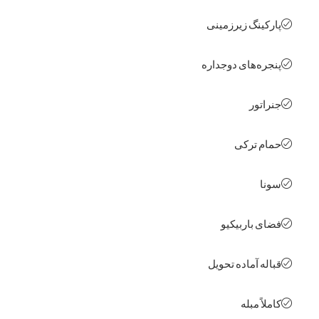
کینگ زیرزمینی
ره‌های دوجداره
اتور
م ترکی
ا
ی باربیکیو
له آماده تحویل
اً مبله