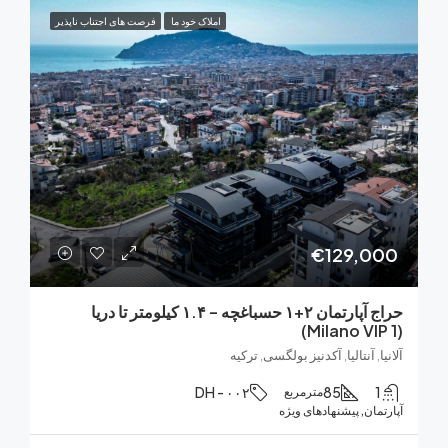
املاک خود ما
فرصت های اجتناب ناپذیر
€129,0
حراج آپارتمان ۲+۱ حسباغچه – ۱.۴ کیلومتر تا دریا
, آنتالیا, آکدنیز بولگسی, ترکیه
DH - ۰۰۲
85
مترمربع
ان, پیشنهادهای ویژه