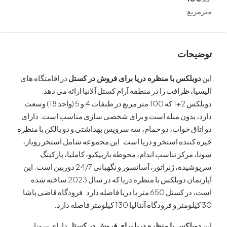
ع
ات
لکس با منظره دریا برای فروش در کستل
در اقامتگاه های
 ظرافت را در منطقه آرام کستل آلانیا ارائه می دهد.
دوبلکس 2+1 که 100 متر مربع در طبقات 4 و 5 (واحد 18) وسعت
بدون مبله است و برای شخصی سازی مناسب است. دارای
 خواب، دو حمام، سه سرویس بهداشتی و دو بالکن با منظره
نده استخر و دریا است. این مجموعه شامل استخر روباز،
رکز تناسب اندام، محوطه باربیکیو، کاملیا، پارکینگ
ژنراتور، آسانسور و نگهبانی 24/7 دوربین است. این
ن دوبلکس با منظره دریا
که در سال 2023 ساخته شده
است، در کستل 650 متر با دریا فاصله دارد. فرودگاه قاضی پاشا
لکس با منظره دریا برای فروش در کستل
دارای سونا،