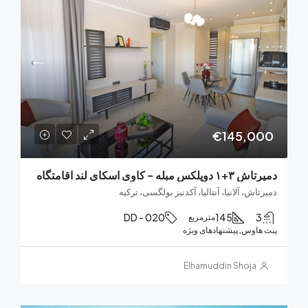
€145,0
بله – کاوی اسکای لند اقامتگاه
اش، آلانیا، آنتالیا، آکدنیز بولگسی، ترکیه
DD - 020
145
مترمربع
هاوس, پیشنهادهای ویژه
Elhamuddin Shoja