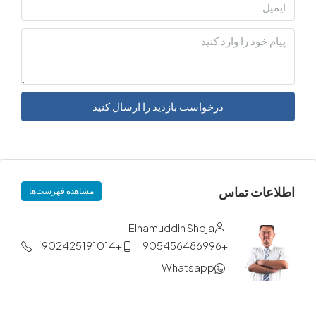
درخواست بازدید را ارسال کنید
ات تماس
مشاهده فهرست‌ها
Elhamuddin Shoja
+902425191014
+905456486996
Whatsapp