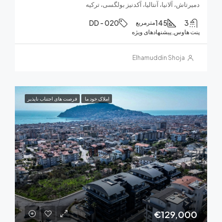
اش، آلانیا، آنتالیا، آکدنیز بولگسی، ترکیه
DD - 020
145
مترمربع
هاوس, پیشنهادهای ویژه
Elhamuddin Shoja
املاک خود ما
فرصت های اجتناب ناپذیر
€129,0