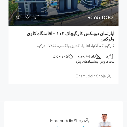
€165,0
آپارتمان دوبلکس کارگیچاک ۳+۱ – اقامتگاه کاوی
کس
ک، آلانیا، آنتالیا، اکدنیز بولگسی، ۰۷۴۵۵، ترکیه
DK - ۱۰۵
150
مترمربع
هاوس, پیشنهادهای ویژه
Elhamuddin Shoja
Elhamuddin Shoja