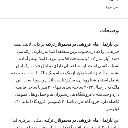
ع
ات
رتمان های فروشی در محموتلار ترکیه
در کادن لایف، همه
 را که در محبوب ترین منطقه آلانیا نیاز دارید، ارائه می
دهند. آپارتمان ۲+۱ با مساحت ۹۵ متر مربع، کاملا مبله و آماده
کشی است. این ساختمان دارای دو اتاق خواب، یک اتاق
ا آشپزخانه با پلان باز، یک حمام و یک بالکن است. مجموعه
تخر شنا روبازی، مرکز تناسب اندام و سونا است. این
ملک که در سال ۲۰۲۳ ساخته شده، تنها ۳۰۰ متر با ساحل فاصله
چند قدم با فروشگاه ها، رستوران ها و حمل ونقل عمومی
فاصله دارد. فرودگاه غازی پاسا ۳۰ کیلومتر · فرودگاه آنتالیا ۱۴۰
.
رتمان های فروشی در محموتلار، ترکیه
، مکانی مرکزی اما
 امکانات به سبک اقامتگاه دارند. از استخر و سونا در تمام