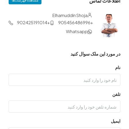
ات تماس
مشاهده فهرست‌ها
Elhamuddin Shoja
+902425191014
+905456486996
Whatsapp
د این ملک سوال کنید