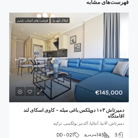
‌های مشابه
املاک خود ما
فرصت های اجتناب ناپذیر
€145,0
دمیرتاش ۳+۱ دوپلکس باغی مبله – کاوی اسکای لند
تگاه
اش، آلانیا، آنتالیا، آکدنیز بولگسی، ترکیه
DD - 021
145
مترمربع