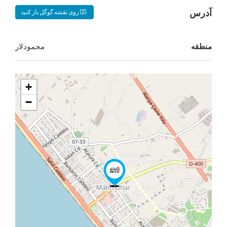
روی نقشه گوگل باز کنید
محمودلار
+
−