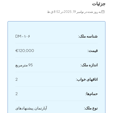
ت
 در نوامبر 19, 2025 در 8:52 ق.ظ
اسه ملک:
DM - ۱۰۶
مت:
€120,000
دازه ملک:
95 مترمربع
اقهای خواب‌:
2
ام‌ها:
2
ع ملک:
آپارتمان, پیشنهادهای