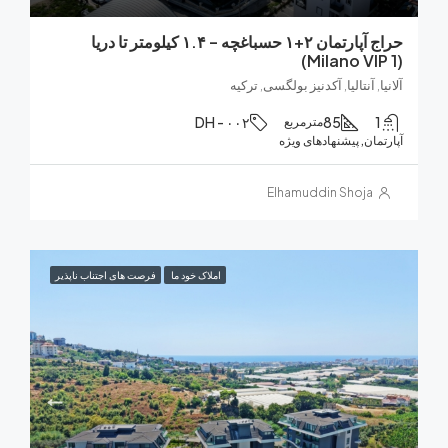
حراج آپارتمان ۲+۱ حسباغچه – ۱.۴ کیلومتر تا دریا
, آنتالیا, آکدنیز بولگسی, ترکیه
DH - ۰۰۲
85
مترمربع
ان, پیشنهادهای ویژه
Elhamuddin Shoja
املاک خود ما
فرصت های اجتناب ناپذیر