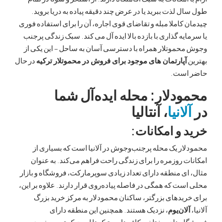
 لذت ببرید یا در عرض چند دقیقه پیاده به دریا بروید.
کاملا مبله و تقاضای قوی اجاره، آن را برای استفاده فوری
یه گذاری با بازده بالا ایده آل می کند. سبک زندگی پرجنب
حموتلار همراه با دسترسی آسان به ساحل – این یکی از
آپارتمان های موجود برای فروش در محموتلار ترکیه
در حال
است.
دلار: محله ایده‌آل شما
انیا
، آنتالیا
 و امکانات:
ر یک محله پرجنب‌وجوش در آلانیا است که بسیاری از
 روزمره را برای زندگی راحت فراهم می‌کند. به عنوان
ی منطقه دارای تعداد زیادی سوپرمارکت، فروشگاه و بازار
ت که همگی در فاصله پیاده‌روی قرار دارند. علاوه بر این،
یدهای بزرگتر، ساکنان محمودلار به مرکز خرید بزرگ
ان‌یوم
، نزدیک هستند. همچنین این منطقه دارای
‌های مختلف، کافه‌ها و بوتیک‌ها است که تجربه خرید