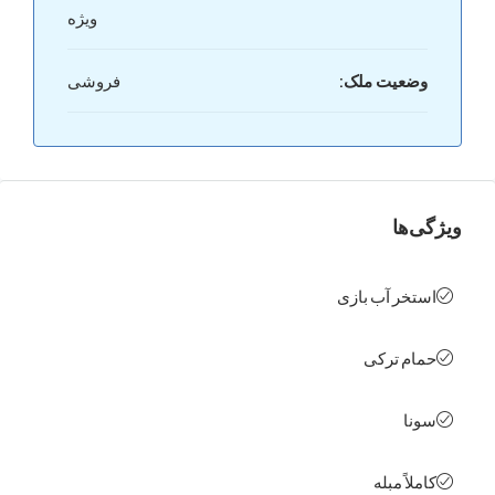
ویژه
عیت ملک:
فروشی
ها
خر آب بازی
م ترکی
ا
اً مبله