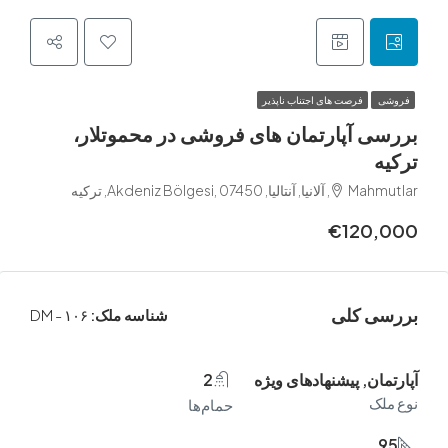
فرصت های اجتناب ناپذیر
 آپارتمان های فروشی در محموتلار،
Akdeniz Bölgesi, , ترکیه
€120
 کلی
شناسه ملک:
DM - ۱۰۶
ن, پیشنهادهای ویژه
2
ک
حمام‌ها