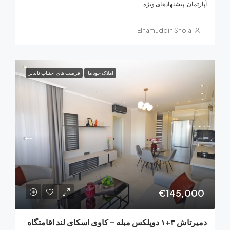
ان, پیشنهادهای ویژه
Elhamuddin Shoja
املاک خود ما
فرصت های اجتناب ناپذیر
€145,0
بله – کاوی اسکای لند اقامتگاه