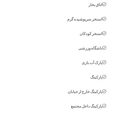
ق بخار
خر سرپوشیده گرم
خر کودکان
گاه ورزشی
ک آب بازی
کینگ
کینگ خارج از خیابان
کینگ داخل مجتمع