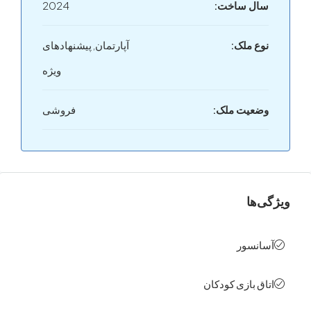
ل ساخت:
2024
ع ملک:
آپارتمان, پیشنهادهای
ویژه
عیت ملک:
فروشی
ها
نسور
ق بازی کودکان