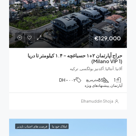
€129,0
حراج آپارتمان ۲+۱ حسباغچه – ۱.۴ کیلومتر تا دریا
, آنتالیا, آکدنیز بولگسی, ترکیه
DH - ۰۰۲
85
مترمربع
ان, پیشنهادهای ویژه
Elhamuddin Shoja
املاک خود ما
فرصت های اجتناب ناپذیر