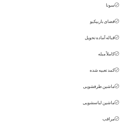
ا
ی باربیکیو
له آماده تحویل
اً مبله
 تعبیه شده
ین ظرفشویی
ین لباسشویی
قب