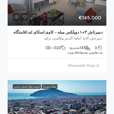
€145,0
بله – کاوی اسکای لند اقامتگاه
اش، آلانیا، آنتالیا، آکدنیز بولگسی، ترکیه
DD - 020
145
مترمربع
هاوس, پیشنهادهای ویژه
Elhamuddin Shoja
املاک خود ما
فرصت های اجتناب ناپذیر