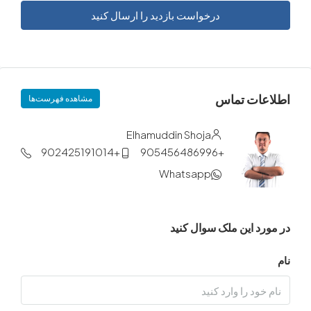
درخواست بازدید را ارسال کنید
ات تماس
مشاهده فهرست‌ها
Elhamuddin Shoja
+902425191014
+905456486996
Whatsapp
د این ملک سوال کنید