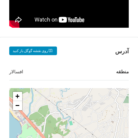
روی نقشه گوگل باز کنید
افسالار
+
−