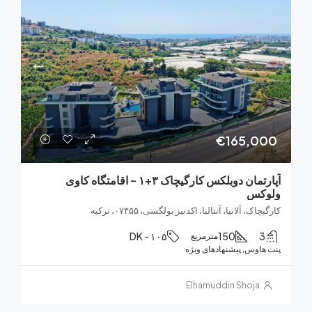
€165,0
آپارتمان دوبلکس کارگیچاک ۳+۱ – اقامتگاه کاوی
کس
ک، آلانیا، آنتالیا، اکدنیز بولگسی، ۰۷۴۵۵، ترکیه
DK - ۱۰۵
150
مترمربع
هاوس, پیشنهادهای ویژه
Elhamuddin Shoja