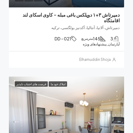
دمیرتاش ۳+۱ دوپلکس باغی مبله – کاوی اسکای لند
تگاه
اش، آلانیا، آنتالیا، آکدنیز بولگسی، ترکیه
DD - 021
145
مترمربع
ان, پیشنهادهای ویژه
Elhamuddin Shoja
املاک خود ما
فرصت های اجتناب ناپذیر