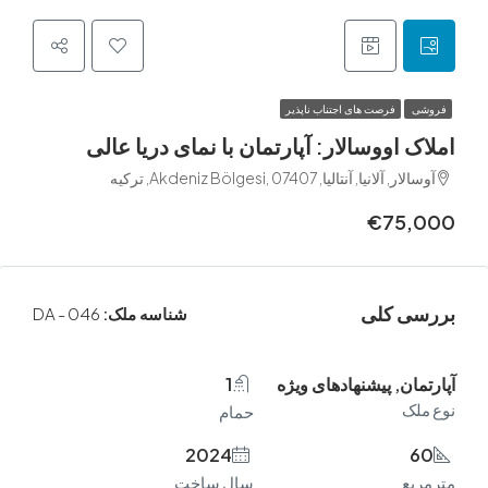
فرصت های اجتناب ناپذیر
 اووسالار: آپارتمان با نمای دریا عالی
نیا, آنتالیا, Akdeniz Bölgesi, 07407, ترکیه
€75
 کلی
شناسه ملک:
DA - 046
ن, پیشنهادهای ویژه
1
ک
حمام
2024
ع
سال ساخت