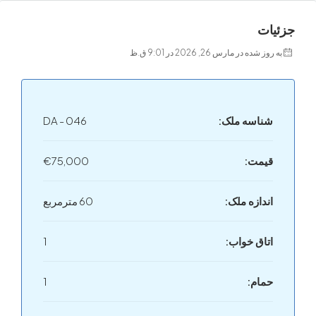
ت
 در مارس 26, 2026 در 9:01 ق.ظ
اسه ملک:
DA - 046
مت:
€75,000
دازه ملک:
60 مترمربع
اق خواب:
1
ام:
1