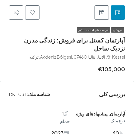
فرصت های اجتناب ناپذیر
مان کستل برای فروش: زندگی مدرن
ک ساحل
کیه
€105
 کلی
شناسه ملک:
DK - 031
ن, پیشنهادهای ویژه
1
ک
حمام
2023