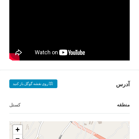
روی نقشه گوگل باز کنید
کستل
+
−