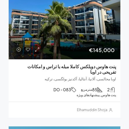
€145,0
هاوس دوبلکس کاملا مبله با تراس و امکانات
حی در اوبا
حالسی، آلانیا، آنتالیا، آکدنیز بولگسی، ترکیه
DO - 083
85
مترمربع
هاوس, پیشنهادهای ویژه
Elhamuddin Shoja