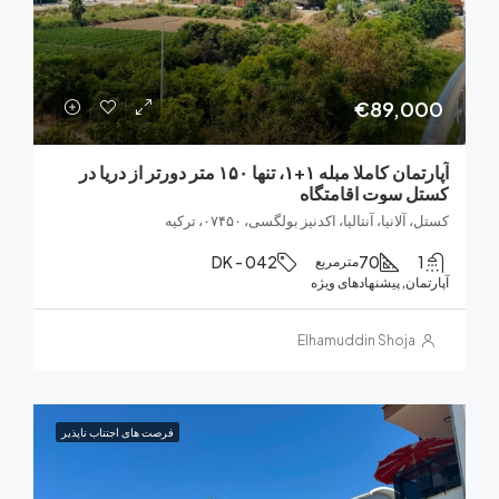
€89,0
آپارتمان کاملا مبله ۱+۱، تنها ۱۵۰ متر دورتر از دریا در
 سوت اقامتگاه
لانیا، آنتالیا، اکدنیز بولگسی، ۰۷۴۵۰، ترکیه
DK - 042
70
مترمربع
ان, پیشنهادهای ویژه
Elhamuddin Shoja
فرصت های اجتناب ناپذیر