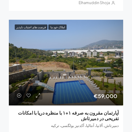
Elhamuddin Shoja
املاک خود ما
فرصت های اجتناب ناپذیر
€59,0
آپارتمان مقرون به صرفه ۱+۱ با منظره دریا با امکانات
حی در دمیرتاش
اش، آلانیا، آنتالیا، آکدنیز بولگسی، ترکیه