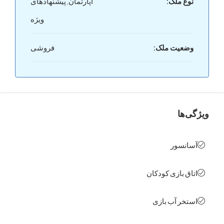
ع ملک:
آپارتمان, پیشنهادهای
ویژه
عیت ملک:
فروشی
ها
نسور
ق بازی کودکان
خر آب بازی