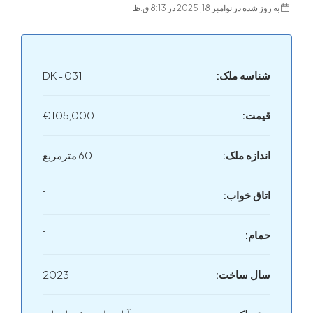
 در نوامبر 18, 2025 در 8:13 ق.ظ
اسه ملک:
DK - 031
مت:
€105,000
دازه ملک:
60 مترمربع
اق خواب:
1
ام:
1
ل ساخت:
2023