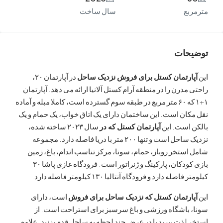
ع
سال ساخت
ات
رتمان کستل برای فروش نزدیک ساحل
در آپارتمان ۲۰،
درن را در منطقه آرام کستل آلانیا ارائه می دهد. آپارتمان
۱+۱ که ۶۰ متر مربع در طبقه سوم گسترده است، کاملا مبله و آماده
ن است. این ساختمان دارای یک اتاق خواب، یک حمام و یک
است. این
آپارتمان کستل که در
سال ۲۰۲۳ ساخته شده،
نزدیک ساحل است و تنها ۲۰۰ متر با دریا فاصله دارد. مجموعه
تخر روباز، حمام، سونا، مرکز تناسب اندام، باغ، زمین
بازی کودکان، پارکینگ و ژنراتور است. فرودگاه غازی پاشا ۳۰
ه دارد و فرودگاه آنتالیا ۱۳۰ کیلومتر فاصله دارد.
رتمان کستل که نزدیک ساحل برای فروش
است، دارای
باشگاه ورزشی و باغ سرسبز برای استراحت است. از
ذت ببرید یا در عرض چند لحظه به ساحل قدم بزنید. علاوه