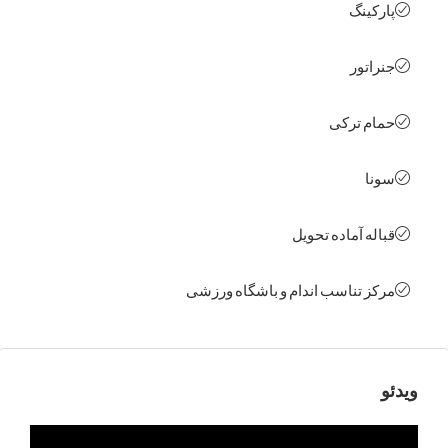
کینگ
اتور
م ترکی
ا
له آماده تحویل
ز تناسب اندام و باشگاه ورزشی