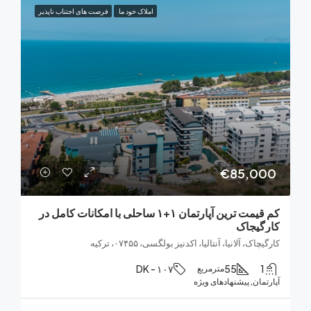
املاک خود ما
فرصت های اجتناب ناپذیر
€85,0
کم قیمت ترین آپارتمان ۱+۱ ساحلی با امکانات کامل در
یجاک
ک، آلانیا، آنتالیا، اکدنیز بولگسی، ۰۷۴۵۵، ترکیه
DK - ۱۰۷
55
مترمربع
ان, پیشنهادهای ویژه