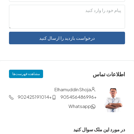
درخواست بازدید را ارسال کنید
ات تماس
مشاهده فهرست‌ها
Elhamuddin Shoja
+902425191014
+905456486996
Whatsapp
د این ملک سوال کنید