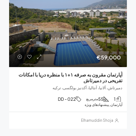
€59,0
آپارتمان مقرون به صرفه ۱+۱ با منظره دریا با امکانات
حی در دمیرتاش
اش، آلانیا، آنتالیا، آکدنیز بولگسی، ترکیه
DD - 022
55
مترمربع
ان, پیشنهادهای ویژه
Elhamuddin Shoja