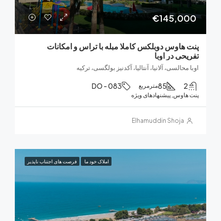
€145,0
هاوس دوبلکس کاملا مبله با تراس و امکانات
حی در اوبا
حالسی، آلانیا، آنتالیا، آکدنیز بولگسی، ترکیه
DO - 083
85
مترمربع
هاوس, پیشنهادهای ویژه
Elhamuddin Shoja
املاک خود ما
فرصت های اجتناب ناپذیر