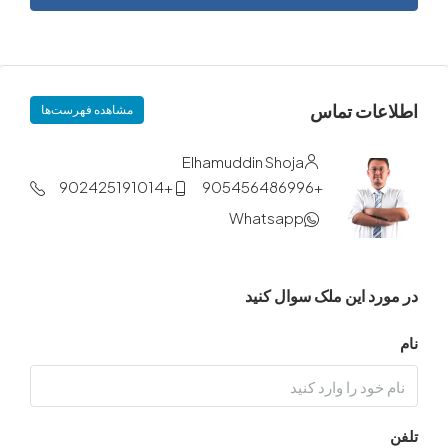
ات تماس
مشاهده فهرست‌ها
Elhamuddin Shoja
+902425191014
+905456486996
Whatsapp
د این ملک سوال کنید