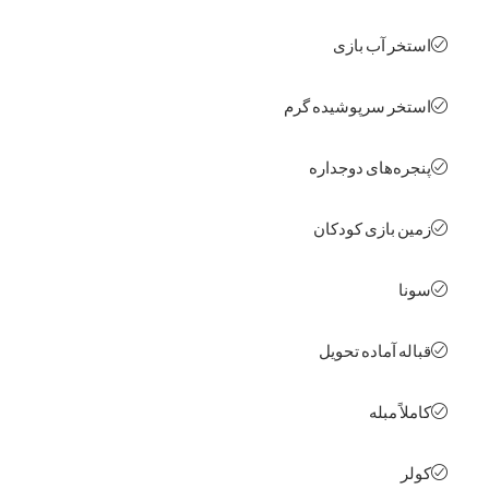
خر آب بازی
خر سرپوشیده گرم
ره‌های دوجداره
ن بازی کودکان
ا
له آماده تحویل
اً مبله
ر