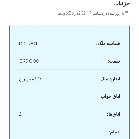
ت
ه در دسامبر 7, 2024 در 6:56 ق.ظ
اسه ملک:
DK - 001
مت:
€99,000
دازه ملک:
50 مترمربع
اق خواب:
1
اق‌ها:
2
ام:
1