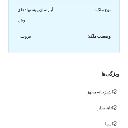
ع ملک:
آپارتمان, پیشنهادهای
ویژه
عیت ملک:
فروشی
ها
زخانه مجهز
ق بخار
ا