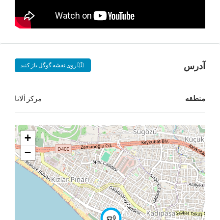
روی نقشه گوگل باز کنید
مركز ألانا
+
−