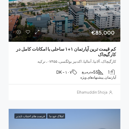
€85,0
کم قیمت ترین آپارتمان ۱+۱ ساحلی با امکانات کامل در
یجاک
ک، آلانیا، آنتالیا، اکدنیز بولگسی، ۰۷۴۵۵، ترکیه
DK - ۱۰۷
55
مترمربع
ان, پیشنهادهای ویژه
Elhamuddin Shoja
املاک خود ما
فرصت های اجتناب ناپذیر