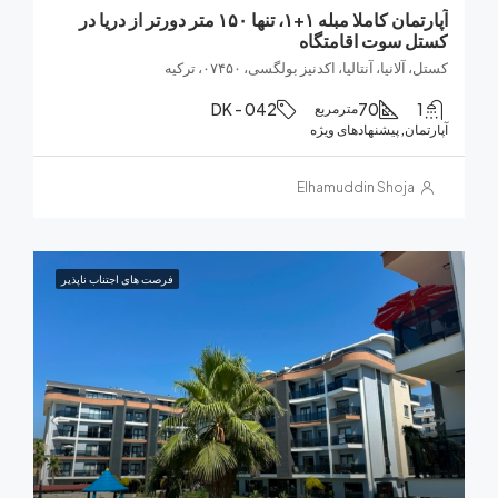
آپارتمان کاملا مبله ۱+۱، تنها ۱۵۰ متر دورتر از دریا در
 سوت اقامتگاه
لانیا، آنتالیا، اکدنیز بولگسی، ۰۷۴۵۰، ترکیه
DK - 042
70
مترمربع
ان, پیشنهادهای ویژه
Elhamuddin Shoja
فرصت های اجتناب ناپذیر