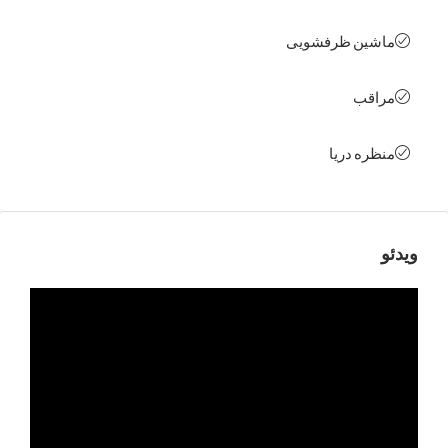
ین ظرفشویی
قب
ره دریا