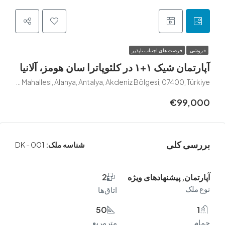
فرصت های اجتناب ناپذیر
 در کلئوپاترا سان هومز، آلانیا
Cleopatra, Guzelyali Caddesi, Saray Mahallesi, Alanya, Antalya, Akdeniz Bölgesi, 074
€99
 کلی
شناسه ملک:
DK - 001
ن, پیشنهادهای ویژه
2
ک
اتاق‌ها
50
مترمربع