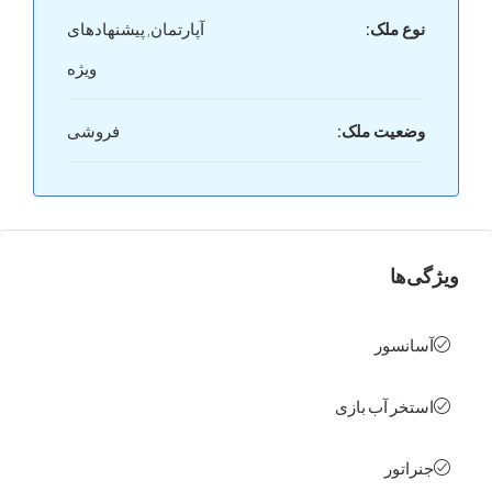
ع ملک:
آپارتمان, پیشنهادهای
ویژه
عیت ملک:
فروشی
ها
نسور
خر آب بازی
اتور