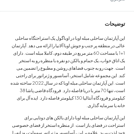
ات
رتمان ساحلی مبله اوبا در اوباگول یک استراحتگاه ساحلی
 منطقه پر جنب و جوش اوبا آلانیا را ارائه می دهد. آپارتمان
1+1 با مساحت 60 متر مربع در طبقه دوم، کاملا مبله است. دارای
 خواب، یک حمام و بالکن دو نفره با منظره رو به استخر
هت رو به جنوب فضاهای روشن و مطبوع را تضمین می
ن مجموعه شامل استخر، آسانسور و ژنراتور برای راحتی
است. این آپارتمان ساحلی مبله اوبا که در سال 2022 ساخته شده
است، تنها 70 متر با دریا فاصله دارد. فرودگاه قاضی پاشا 38
کیلومتر و فرودگاه آنتالیا 130 کیلومتر فاصله دارد. ایده آل برای
 سرمایه گذاری.
رتمان ساحلی مبله اوبا دارای بالکن های دوتایی برای
ت در فضای باز است. از منظره استخر از فضای خصوصی
 ببرید. علاوه بر این ، آسانسور و ژنراتور سهولت روزانه را