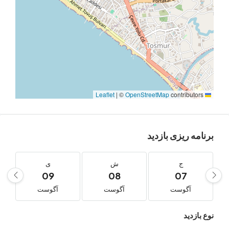
|
©
OpenStreetMap
contribu
‌ ریزی بازدید
ج
ش
ی
د
10
09
08
07
آگوست
آگوست
آگوست
آگوست
دید