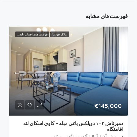
‌های مشابه
املاک خود ما
فرصت های اجتناب ناپذیر
€145,0
دمیرتاش ۳+۱ دوپلکس باغی مبله – کاوی اسکای لند
تگاه
اش، آلانیا، آنتالیا، آکدنیز بولگسی، ترکیه