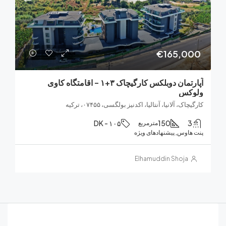
€165,0
آپارتمان دوبلکس کارگیچاک ۳+۱ – اقامتگاه کاوی
کس
ک، آلانیا، آنتالیا، اکدنیز بولگسی، ۰۷۴۵۵، ترکیه
DK - ۱۰۵
150
مترمربع
هاوس, پیشنهادهای ویژه
Elhamuddin Shoja