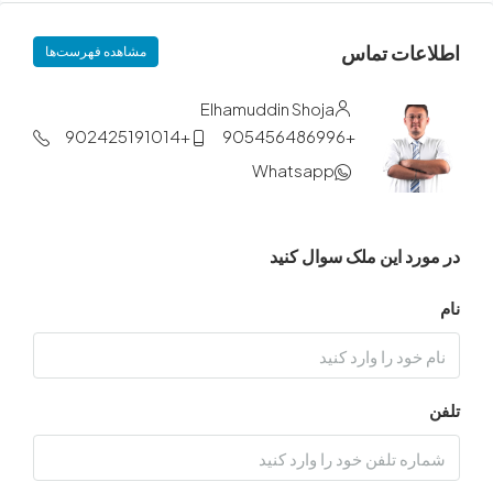
ات تماس
مشاهده فهرست‌ها
Elhamuddin Shoja
+902425191014
+905456486996
Whatsapp
د این ملک سوال کنید