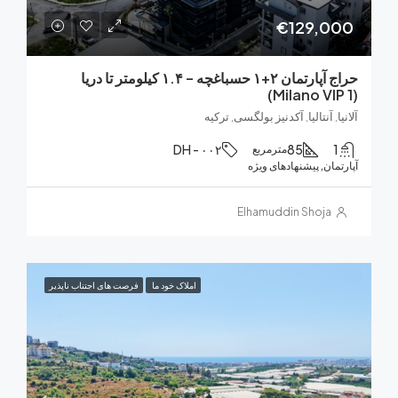
€129,0
حراج آپارتمان ۲+۱ حسباغچه – ۱.۴ کیلومتر تا دریا
, آنتالیا, آکدنیز بولگسی, ترکیه
DH - ۰۰۲
85
مترمربع
ان, پیشنهادهای ویژه
Elhamuddin Shoja
املاک خود ما
فرصت های اجتناب ناپذیر