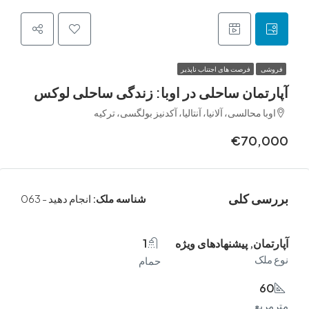
فرصت های اجتناب ناپذیر
مان ساحلی در اوبا: زندگی ساحلی لوکس
محالسی، آلانیا، آنتالیا، آکدنیز بولگسی، ترکیه
€70
 کلی
شناسه ملک:
انجام دهید - 063
ن, پیشنهادهای ویژه
1
ک
حمام
ع