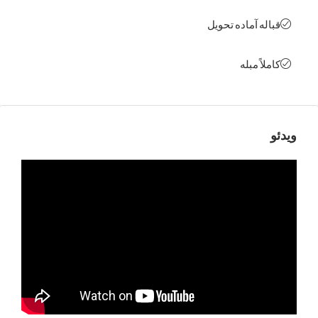
له آماده تحویل
اً مبله