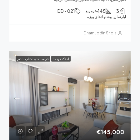
DD - 021
145
مترمربع
ان, پیشنهادهای ویژه
Elhamuddin Shoja
املاک خود ما
فرصت های اجتناب ناپذیر
€145,0