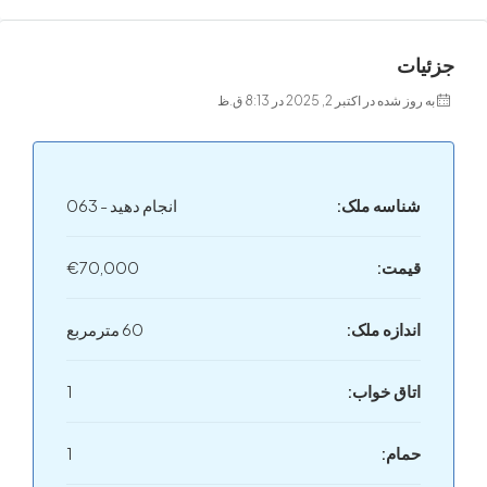
ت
 در اکتبر 2, 2025 در 8:13 ق.ظ
اسه ملک:
انجام دهید - 063
مت:
€70,000
دازه ملک:
60 مترمربع
اق خواب:
1
ام:
1