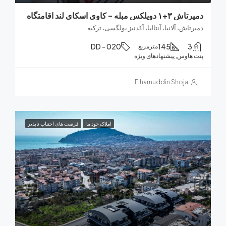
بله – کاوی اسکای لند اقامتگاه
اش، آلانیا، آنتالیا، آکدنیز بولگسی، ترکیه
DD - 020
145
مترمربع
هاوس, پیشنهادهای ویژه
Elhamuddin Shoja
املاک خود ما
فرصت های اجتناب ناپذیر