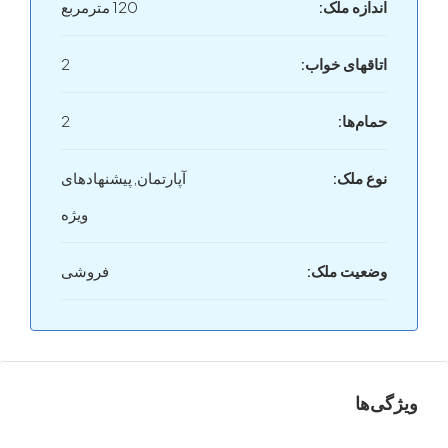
دازه ملک:
120 مترمربع
اقهای خواب‌:
2
ام‌ها:
2
ع ملک:
آپارتمان, پیشنهادهای
ویژه
عیت ملک:
فروشی
ها