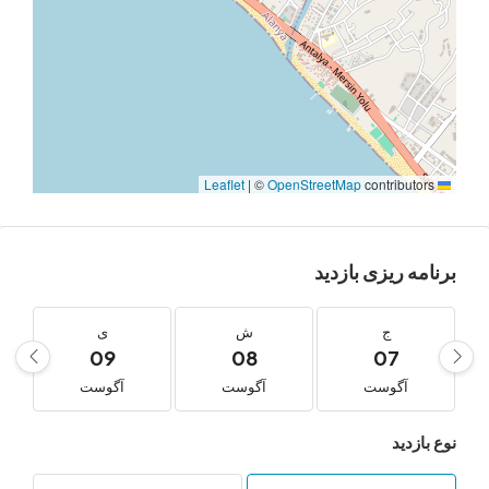
|
©
OpenStreetMap
contribu
‌ ریزی بازدید
ج
ش
ی
د
10
09
08
07
آگوست
آگوست
آگوست
آگوست
دید