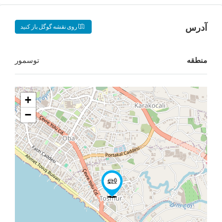
روی نقشه گوگل باز کنید
توسمور
+
−