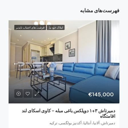
‌های مشابه
املاک خود ما
فرصت های اجتناب ناپذیر
€145,0
دمیرتاش ۳+۱ دوپلکس باغی مبله – کاوی اسکای لند
تگاه
اش، آلانیا، آنتالیا، آکدنیز بولگسی، ترکیه