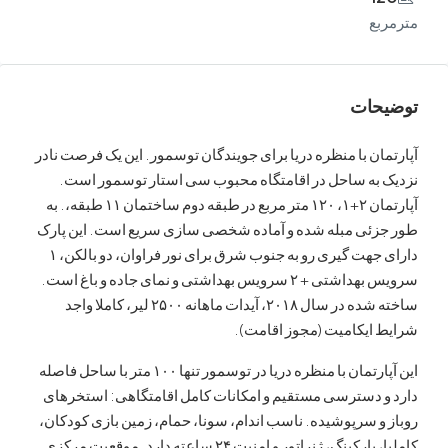
ع
ات
ن با منظره دریا برای جویندگان توسمور. این یک فرصت نادر
به ساحل در اقامتگاه محبوب سی استار توسمور است.
آپارتمان ۲+۱، ۱۲۰ متر مربع در طبقه دوم ساختمان ۱۱ طبقه،. به
ئی مبله شده و آماده شخصی سازی سریع است. این پارک
دارای جهت گیری رو به جنوب شرق برای نور فراوان، دو بالکن، ۱
سرویس بهداشتی + ۲ سرویس بهداشتی و نمای جاده و باغ است.
ساخته شده در سال ۲۰۱۸، آیدات ماهانه ۲۵۰۰ لیر، کاملا واجد
ایکامیت (مجوز اقامت).
این آپارتمان با منظره دریا در توسمور تنها ۱۰۰ متر با ساحل فاصله
 دسترسی مستقیم و امکانات کامل اقامتگاهی: استخرهای
 سرپوشیده. ناسب اندام، سونا، حمام، زمین بازی کودکان،
کاملیا، پارکینگ، ژنراتور و امنیت ۲۴ ساعته دارد. موقعیت مرکزی