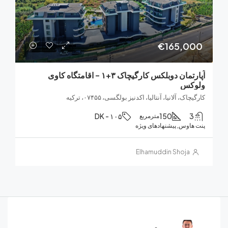
€165,0
آپارتمان دوبلکس کارگیچاک ۳+۱ – اقامتگاه کاوی
کس
ک، آلانیا، آنتالیا، اکدنیز بولگسی، ۰۷۴۵۵، ترکیه
DK - ۱۰۵
150
مترمربع
هاوس, پیشنهادهای ویژه
Elhamuddin Shoja