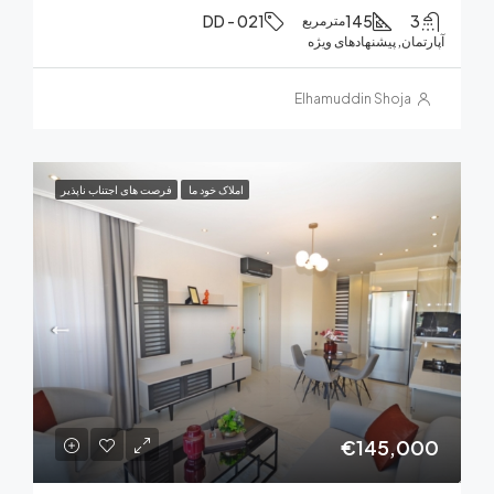
DD - 021
145
مترمربع
ان, پیشنهادهای ویژه
Elhamuddin Shoja
املاک خود ما
فرصت های اجتناب ناپذیر
€145,0